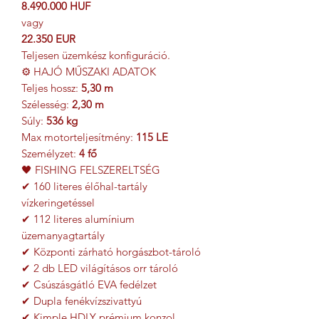
8.490.000 HUF
vagy
22.350 EUR
Teljesen üzemkész konfiguráció.
⚙ HAJÓ MŰSZAKI ADATOK
Teljes hossz:
5,30 m
Szélesség:
2,30 m
Súly:
536 kg
Max motorteljesítmény:
115 LE
Személyzet:
4 fő
🖤 FISHING FELSZERELTSÉG
✔ 160 literes élőhal-tartály
vízkeringetéssel
✔ 112 literes alumínium
üzemanyagtartály
✔ Központi zárható horgászbot-tároló
✔ 2 db LED világításos orr tároló
✔ Csúszásgátló EVA fedélzet
✔ Dupla fenékvízszivattyú
✔ Kimple HDLY prémium konzol