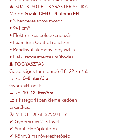
🔥 SUZUKI 60 LE – KARAKTERISZTIKA
Motor:
Suzuki DF60 – 4 ütemű EFI
• 3 hengeres soros motor
• 941 cm³
• Elektronikus befecskendezés
• Lean Burn Control rendszer
• Rendkívül alacsony fogyasztás
• Halk, rezgésmentes működés
⛽ FOGYASZTÁS
Gazdaságos túra tempó (18–22 km/h):
→ kb.
6–8 liter/óra
Gyors siklásnál:
→ kb.
10–12 liter/óra
Ez a kategóriában kiemelkedően
takarékos.
🎯 MIÉRT IDEÁLIS A 60 LE?
✔ Gyors siklás 2–3 fővel
✔ Stabil dobóplatform
✔ Könnyű manőverezhetőség