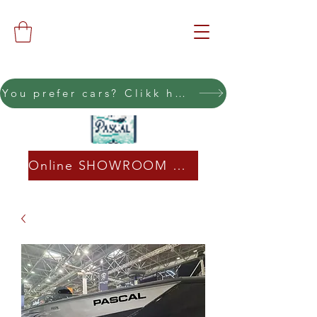
You prefer cars? Clikk here
Online SHOWROOM CLICK