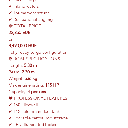
✔ Inland waters
✔ Tournament setups
✔ Recreational angling
💎 TOTAL PRICE
22,350 EUR
or
8,490,000 HUF
Fully ready-to-go configuration.
⚙ BOAT SPECIFICATIONS
Length:
5.30 m
Beam:
2.30 m
Weight:
536 kg
Max engine rating:
115 HP
Capacity:
4 persons
🖤 PROFESSIONAL FEATURES
✔ 160L livewell
✔ 112L aluminum fuel tank
✔ Lockable central rod storage
✔ LED illuminated lockers