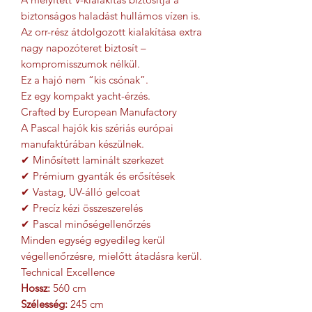
biztonságos haladást hullámos vízen is.
Az orr-rész átdolgozott kialakítása extra
nagy napozóteret biztosít –
kompromisszumok nélkül.
Ez a hajó nem “kis csónak”.
Ez egy kompakt yacht-érzés.
Crafted by European Manufactory
A Pascal hajók kis szériás európai
manufaktúrában készülnek.
✔ Minősített laminált szerkezet
✔ Prémium gyanták és erősítések
✔ Vastag, UV-álló gelcoat
✔ Precíz kézi összeszerelés
✔ Pascal minőségellenőrzés
Minden egység egyedileg kerül
végellenőrzésre, mielőtt átadásra kerül.
Technical Excellence
Hossz:
560 cm
Szélesség:
245 cm