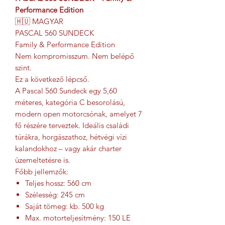
Performance Edition
🇭🇺 MAGYAR
PASCAL 560 SUNDECK
Family & Performance Edition
Nem kompromisszum. Nem belépő
szint.
Ez a következő lépcső.
A Pascal 560 Sundeck egy 5,60
méteres, kategória C besorolású,
modern open motorcsónak, amelyet 7
fő részére terveztek. Ideális családi
túrákra, horgászathoz, hétvégi vízi
kalandokhoz – vagy akár charter
üzemeltetésre is.
Főbb jellemzők:
Teljes hossz: 560 cm
Szélesség: 245 cm
Saját tömeg: kb. 500 kg
Max. motorteljesítmény: 150 LE