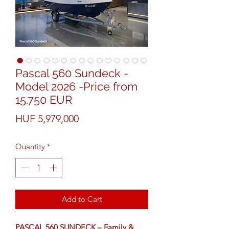
Pascal 560 Sundeck -
Model 2026 -Price from
15.750 EUR
Price
HUF 5,979,000
Quantity
*
Add to Cart
PASCAL 560 SUNDECK – Family &