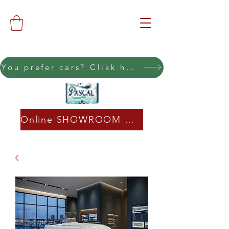
You prefer cars? Clikk here
Online SHOWROOM CLICK