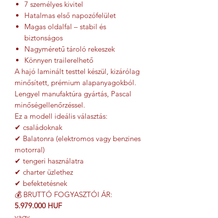
7 személyes kivitel
Hatalmas első napozófelület
Magas oldalfal – stabil és
biztonságos
Nagyméretű tároló rekeszek
Könnyen trailerelhető
A hajó laminált testtel készül, kizárólag
minősített, prémium alapanyagokból.
Lengyel manufaktúra gyártás, Pascal
minőségellenőrzéssel.
Ez a modell ideális választás:
✔ családoknak
✔ Balatonra (elektromos vagy benzines
motorral)
✔ tengeri használatra
✔ charter üzlethez
✔ befektetésnek
💰 BRUTTÓ FOGYASZTÓI ÁR:
5.979.000 HUF
vagy