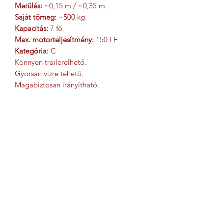
Merülés:
~0,15 m / ~0,35 m
Saját tömeg:
~500 kg
Kapacitás:
7 fő
Max. motorteljesítmény:
150 LE
Kategória:
C
Könnyen trailerelhető.
Gyorsan vízre tehető.
Magabiztosan irányítható.
Versatility Without Limits
A Pascal 560 Sundeck:
• családi túrákhoz
• vízi sporthoz
• horgászathoz
• charter üzlethez
• tengerparti használatra
• Balatonra (elektromos
konfigurációval is)
A hajó konfigurálható új vagy fiatal
motorral, teljes szereléssel.