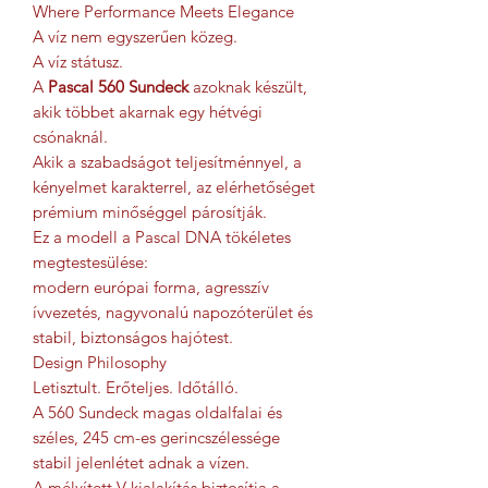
Where Performance Meets Elegance
A víz nem egyszerűen közeg.
A víz státusz.
A
Pascal 560 Sundeck
azoknak készült,
akik többet akarnak egy hétvégi
csónaknál.
Akik a szabadságot teljesítménnyel, a
kényelmet karakterrel, az elérhetőséget
prémium minőséggel párosítják.
Ez a modell a Pascal DNA tökéletes
megtestesülése:
modern európai forma, agresszív
ívvezetés, nagyvonalú napozóterület és
stabil, biztonságos hajótest.
Design Philosophy
Letisztult. Erőteljes. Időtálló.
A 560 Sundeck magas oldalfalai és
széles, 245 cm-es gerincszélessége
stabil jelenlétet adnak a vízen.
A mélyített V-kialakítás biztosítja a