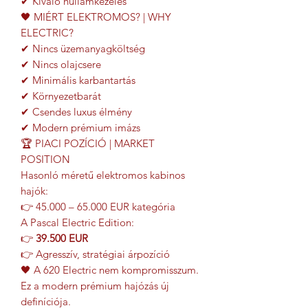
✔ Kiváló hullámkezelés
🖤 MIÉRT ELEKTROMOS? | WHY
ELECTRIC?
✔ Nincs üzemanyagköltség
✔ Nincs olajcsere
✔ Minimális karbantartás
✔ Környezetbarát
✔ Csendes luxus élmény
✔ Modern prémium imázs
🏆 PIACI POZÍCIÓ | MARKET
POSITION
Hasonló méretű elektromos kabinos
hajók:
👉 45.000 – 65.000 EUR kategória
A Pascal Electric Edition:
👉
39.500 EUR
👉 Agresszív, stratégiai árpozíció
🖤 A 620 Electric nem kompromisszum.
Ez a modern prémium hajózás új
definíciója.