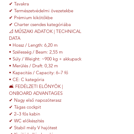
✔ Tavakra
✔ Természetvédelmi övezetekbe
✔ Prémium kikötőkbe
✔ Charter csendes kategóriába
📐 MŰSZAKI ADATOK | TECHNICAL
DATA
• Hossz / Length: 6,20 m
• Szélesség / Beam: 2,55 m
• Súly / Weight: ~900 kg + akkupack
• Merülés / Draft: 0,32 m
• Kapacitás / Capacity: 6–7 fő
• CE: C kategória
🛋 FEDÉLZETI ELŐNYÖK |
ONBOARD ADVANTAGES
✔ Nagy első napozóterasz
✔ Tágas cockpit
✔ 2–3 fős kabin
✔ WC előkészítés
✔ Stabil mély V hajótest