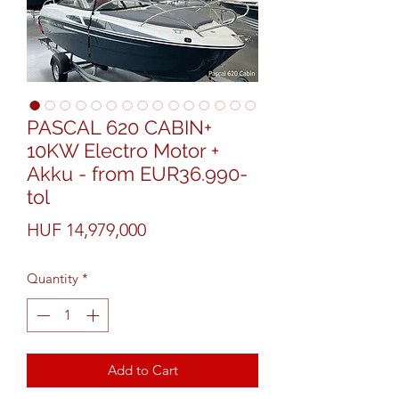
PASCAL 620 CABIN+
10KW Electro Motor +
Akku - from EUR36.990-
tol
Price
HUF 14,979,000
Quantity
*
Add to Cart