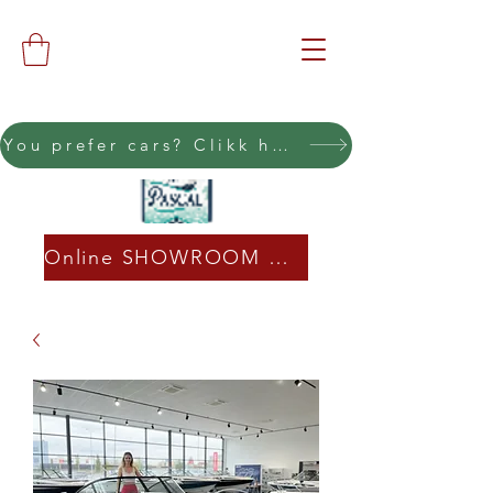
You prefer cars? Clikk here
Online SHOWROOM CLICK