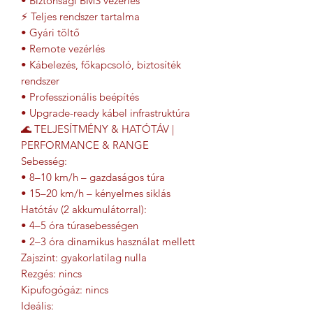
• Biztonsági BMS vezérlés
⚡ Teljes rendszer tartalma
• Gyári töltő
• Remote vezérlés
• Kábelezés, főkapcsoló, biztosíték
rendszer
• Professzionális beépítés
• Upgrade-ready kábel infrastruktúra
🌊 TELJESÍTMÉNY & HATÓTÁV |
PERFORMANCE & RANGE
Sebesség:
• 8–10 km/h – gazdaságos túra
• 15–20 km/h – kényelmes siklás
Hatótáv (2 akkumulátorral):
• 4–5 óra túrasebességen
• 2–3 óra dinamikus használat mellett
Zajszint: gyakorlatilag nulla
Rezgés: nincs
Kipufogógáz: nincs
Ideális: