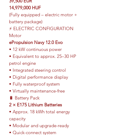
39,500 EUR
14,979,000 HUF
(Fully equipped – electric motor +
battery package)
⚡ ELECTRIC CONFIGURATION
Motor
ePropulsion Navy 12.0 Evo
• 12 kW continuous power
• Equivalent to approx. 25–30 HP
petrol engine
• Integrated steering control
• Digital performance display
• Fully waterproof system
• Virtually maintenance-free
🔋 Battery Pack
2 × E175 Lithium Batteries
• Approx. 18 kWh total energy
capacity
• Modular and upgrade-ready
• Quick-connect system