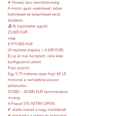
✔ Hosszú távú üzembiztonság
A motor gyári vezérléssel, teljes
bekötéssel és telepítéssel kerül
átadásra.
💰 Ár hajótesttel együtt:
23.600 EUR
vagy
8.979.000 HUF
(A hajótest alapára + 6.600 EUR)
Ez az ár már komplett, vízre kész
konfigurációt jelent.
Piaci pozíció
Egy 5,75 méteres open hajó 60 LE
motorral a nemzetközi piacon
jellemzően:
25.000 – 30.000 EUR tartományban
mozog.
A Pascal 575 ASTRA OPEN:
✔ alatta marad a nagy márkáknak
✔ megtartja a prémium arányokat