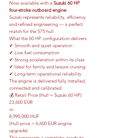
Now available with a
Suzuki 60 HP
four-stroke outboard engine
.
Suzuki represents reliability, efficiency
and refined engineering — a perfect
match for the 575 hull.
What the 60 HP configuration delivers
✔ Smooth and quiet operation
✔ Low fuel consumption
✔ Strong acceleration within its class
✔ Ideal for family and leisure cruising
✔ Long-term operational reliability
The engine is delivered fully installed,
connected and calibrated.
💰 Retail Price (Hull + Suzuki 60 HP)
23,600 EUR
or
8,990,000 HUF
(Hull price + 6,600 EUR engine
upgrade)
This represents a complete, ready-to-