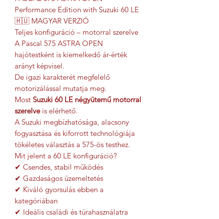
Performance Edition with Suzuki 60 LE
🇭🇺 MAGYAR VERZIÓ
Teljes konfiguráció – motorral szerelve
A Pascal 575 ASTRA OPEN
hajótestként is kiemelkedő ár-érték
arányt képvisel.
De igazi karakterét megfelelő
motorizálással mutatja meg.
Most
Suzuki 60 LE négyütemű motorral
szerelve
is elérhető.
A Suzuki megbízhatósága, alacsony
fogyasztása és kiforrott technológiája
tökéletes választás a 575-ös testhez.
Mit jelent a 60 LE konfiguráció?
✔ Csendes, stabil működés
✔ Gazdaságos üzemeltetés
✔ Kiváló gyorsulás ebben a
kategóriában
✔ Ideális családi és túrahasználatra