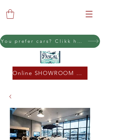
You prefer cars? Clikk here
Online SHOWROOM CLICK